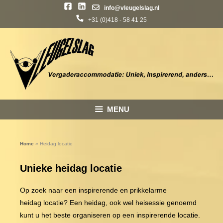
info@vleugelslag.nl
+31 (0)418 - 58 41 25
Ga
naar
de
inhoud
MENU
Home
»
Heidag locatie
Unieke heidag locatie
Op zoek naar een inspirerende en prikkelarme
heidag locatie? Een heidag, ook wel heisessie genoemd
kunt u het beste organiseren op een inspirerende locatie.