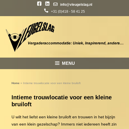
info@vleugelslag.nl
+31 (0)418 - 58 41 25
Ga
naar
de
inhoud
MENU
Home
»
Intieme trouwlocatie voor een kleine bruiloft
Intieme trouwlocatie voor een kleine
bruiloft
U wilt het liefst een kleine bruiloft en trouwen in het bijzijn
van een klein gezelschap? Immers niet iedereen heeft zin